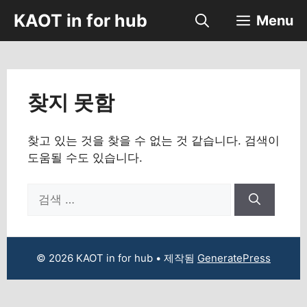
컨
KAOT in for hub
Menu
텐
츠
로
건
너
찾지 못함
뛰
기
찾고 있는 것을 찾을 수 없는 것 같습니다. 검색이
도움될 수도 있습니다.
검
색:
© 2026 KAOT in for hub
• 제작됨
GeneratePress